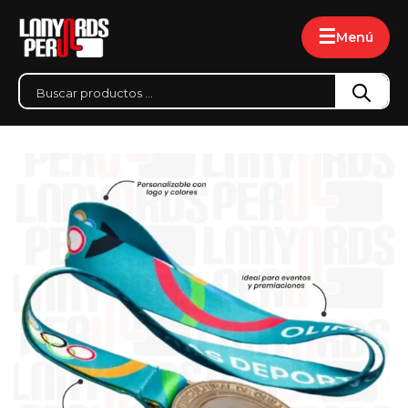
☰
Menú