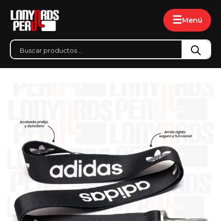
☰
Menú