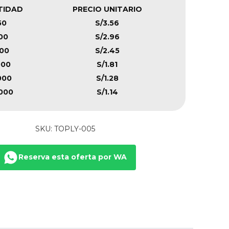
TIDAD
PRECIO UNITARIO
50
S/3.56
00
S/2.96
00
S/2.45
000
S/1.81
000
S/1.28
000
S/1.14
SKU: TOPLY-005
Reserva esta oferta por WA