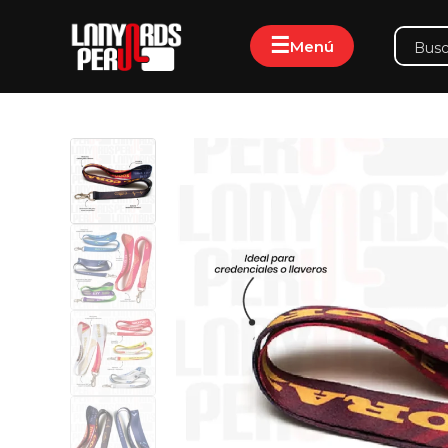
☰
Menú