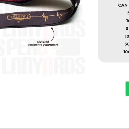
CAN
1
5
1
3
10