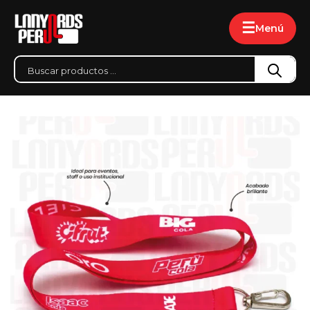
☰
Menú