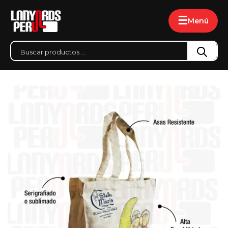
☰
Menú