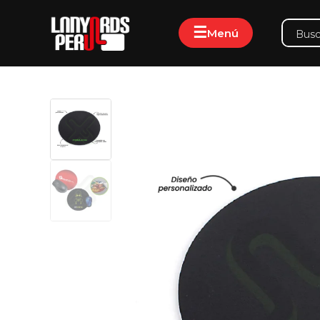
☰
Menú