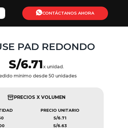
CONTÁCTANOS AHORA
SE PAD REDONDO
S/
6.71
x unidad.
edido mínimo desde 50 unidades
PRECIOS X VOLUMEN
TIDAD
PRECIO UNITARIO
50
S/6.71
00
S/6.63