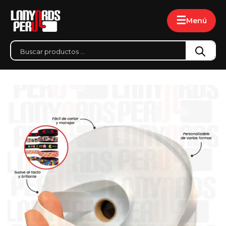
☰
Menú