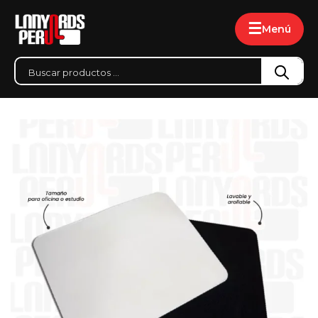
☰
Menú