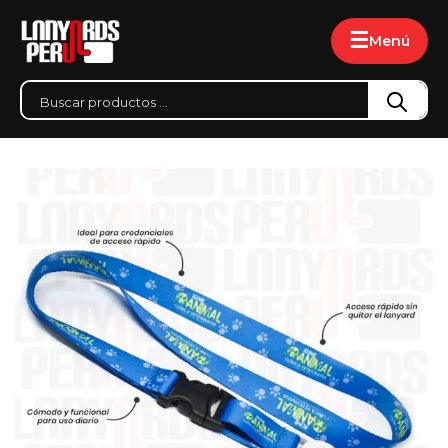
☰
Menú