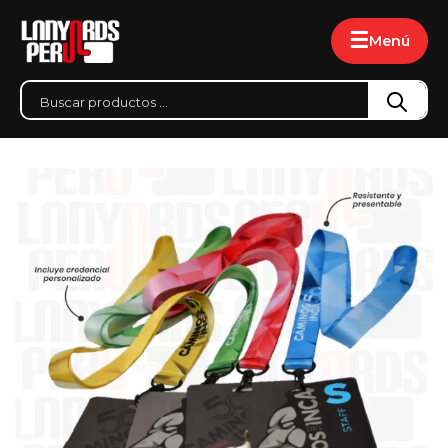
☰
Menú