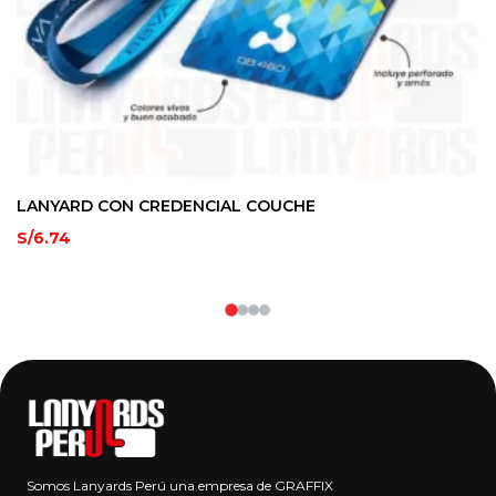
LANYARD CON CREDENCIAL COUCHE
L
S/
6.74
S/
Somos Lanyards Perú una empresa de GRAFFIX